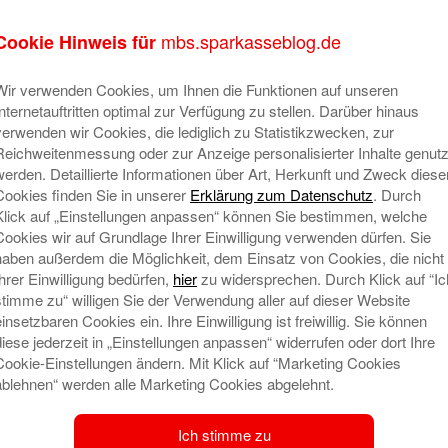
tellen, freuen wir uns über einen Hinweis an dialog@mbs.de.
mbs.sparkasseblog.de
Cookie Hinweis für
:
Wir verwenden Cookies, um Ihnen die Funktionen auf unseren
Internetauftritten optimal zur Verfügung zu stellen. Darüber hinaus
verwenden wir Cookies, die lediglich zu Statistikzwecken, zur
ragen schnell und kompetent in der Zeit von 8.30 -17 Uhr woche
Reichweitenmessung oder zur Anzeige personalisierter Inhalte genutz
Sie, diese so konkret wir möglich zu formulieren, damit wir sc
werden. Detaillierte Informationen über Art, Herkunft und Zweck diese
n es aber notwendig sein, detaillierte Informationen von Ko
Cookies finden Sie in unserer
Erklärung zum Datenschutz
. Durch
Klick auf „Einstellungen anpassen“ können Sie bestimmen, welche
uholen. Wir bitten daher um Verständnis, wenn sich bei komp
Cookies wir auf Grundlage Ihrer Einwilligung verwenden dürfen. Sie
haben außerdem die Möglichkeit, dem Einsatz von Cookies, die nicht
Ihrer Einwilligung bedürfen,
hier
zu widersprechen. Durch Klick auf “Ic
ch
stimme zu“ willigen Sie der Verwendung aller auf dieser Website
arbeitern der Mittelbrandenburgischen Sparkasse, die ni
einsetzbaren Cookies ein. Ihre Einwilligung ist freiwillig. Sie können
diese jederzeit in „Einstellungen anpassen“ widerrufen oder dort Ihre
sind Meinungsäußerungen des jeweiligen Mitarbeiters und 
Cookie-Einstellungen ändern. Mit Klick auf “Marketing Cookies
asse unterscheiden.
ablehnen“ werden alle Marketing Cookies abgelehnt.
em persönlichen Gespräch
Ich stimme zu