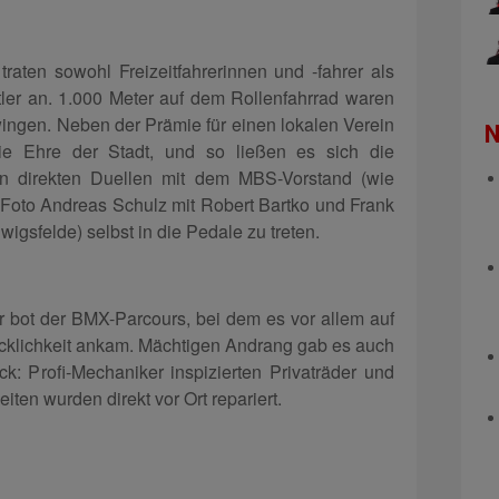
traten sowohl Freizeitfahrerinnen und -fahrer als
tler an. 1.000 Meter auf dem Rollenfahrrad waren
wingen. Neben der Prämie für einen lokalen Verein
N
ie Ehre der Stadt, und so ließen es sich die
in direkten Duellen mit dem MBS-Vorstand (wie
Foto Andreas Schulz mit Robert Bartko und Frank
igsfelde) selbst in die Pedale zu treten.
r bot der BMX-Parcours, bei dem es vor allem auf
cklichkeit ankam. Mächtigen Andrang gab es auch
: Profi-Mechaniker inspizierten Privaträder und
iten wurden direkt vor Ort repariert.