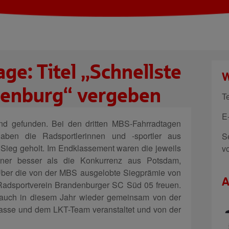
ge: Titel „Schnellste
W
denburg“ vergeben
T
E
nd gefunden. Bei den dritten MBS-Fahrradtagen
en die Radsportlerinnen und -sportler aus
S
Sieg geholt. Im Endklassement waren die jeweils
v
ner besser als die Konkurrenz aus Potsdam,
Über die von der MBS ausgelobte Siegprämie von
A
Radsportverein Brandenburger SC Süd 05 freuen.
auch in diesem Jahr wieder gemeinsam von der
asse und dem LKT-Team veranstaltet und von der