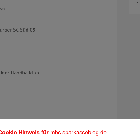
vel
urger SC Süd 05
lder Handballclub
m
mbs.sparkasseblog.de
Cookie Hinweis für