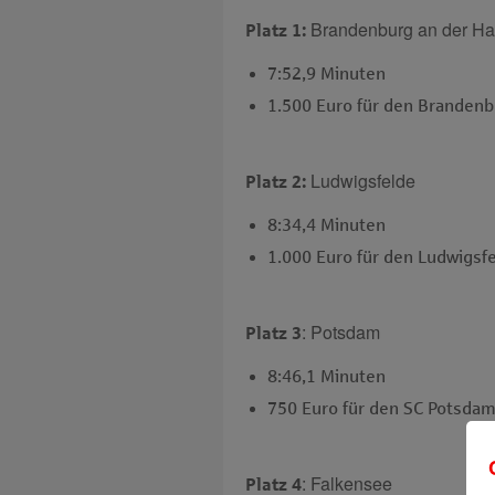
Brandenburg an der Ha
Platz 1:
7:52,9 Minuten
1.500 Euro für den Brandenb
Ludwigsfelde
Platz 2:
8:34,4 Minuten
1.000 Euro für den Ludwigsfe
: Potsdam
Platz 3
8:46,1 Minuten
750 Euro für den SC Potsda
: Falkensee
Platz 4