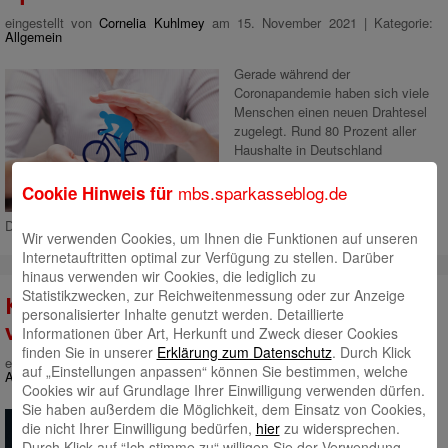
eingestellt von
Cornelia Kuhlmey
am 15. November 2021 | Kategorie:
Allgemein
Gerade während der
Coronapandemie haben sich viele
Menschen einen neuen Drahtesel
zugelegt. Rund 80 Prozent aller
Haushalte in Deutschland
besitzen mindestens ein Fahrrad.
Zweiräder sind beliebt wie nie –
mbs.sparkasseblog.de
Cookie Hinweis für
leider auch bei Langfingern.
Deshalb solltest Du Dein Rad optimal schützen.
Mehr lesen
Wir verwenden Cookies, um Ihnen die Funktionen auf unseren
Internetauftritten optimal zur Verfügung zu stellen. Darüber
hinaus verwenden wir Cookies, die lediglich zu
Statistikzwecken, zur Reichweitenmessung oder zur Anzeige
Kwitt, paydirekt und giropay sind jetzt
personalisierter Inhalte genutzt werden. Detaillierte
vereint
Informationen über Art, Herkunft und Zweck dieser Cookies
finden Sie in unserer
Erklärung zum Datenschutz
. Durch Klick
eingestellt von
Cornelia Kuhlmey
am 23. August 2021 | Kategorie:
auf „Einstellungen anpassen“ können Sie bestimmen, welche
Allgemein
Cookies wir auf Grundlage Ihrer Einwilligung verwenden dürfen.
Sie haben außerdem die Möglichkeit, dem Einsatz von Cookies,
Sicher, schnell und einfach Geld
die nicht Ihrer Einwilligung bedürfen,
hier
zu widersprechen.
überweisen: alles kein Problem.
Durch Klick auf “Ich stimme zu“ willigen Sie der Verwendung