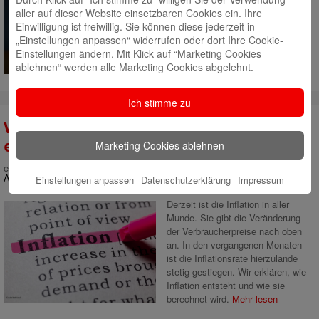
Mit giropay kommt Euer Geld
aller auf dieser Website einsetzbaren Cookies ein. Ihre
blitzschnell zum Empfänger. Zum
Einwilligung ist freiwillig. Sie können diese jederzeit in
Beispiel beim Online-Shopping
„Einstellungen anpassen“ widerrufen oder dort Ihre Cookie-
oder wenn beim Abendessen mit
Einstellungen ändern. Mit Klick auf “Marketing Cookies
Freunden die Rechnung geteilt
ablehnen“ werden alle Marketing Cookies abgelehnt.
werden soll.
Mehr lesen
Ich stimme zu
Wenn die Inflation das Vermögen
entwertet
Marketing Cookies ablehnen
eingestellt von
Cornelia Kuhlmey
am 19. August 2021 | Kategorie:
Allgemein
Einstellungen anpassen
Datenschutzerklärung
Impressum
Derzeit ist die Inflation in aller
Munde. Sie gibt die Veränderung
der Verbraucherpreise nach oben
an. In den vergangenen Monaten
ist die Inflationsrate hierzulande
stetig gestiegen. Wir erklären, wie
Inflation entsteht und wie sie
berechnet wird.
Mehr lesen